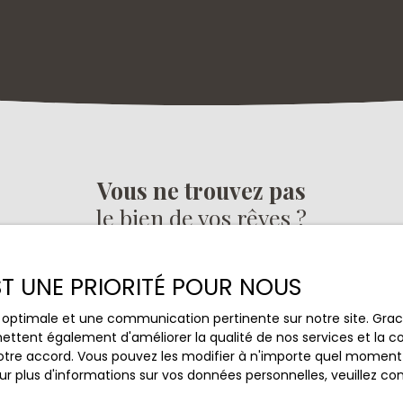
Vous ne trouvez pas
le bien de vos rêves ?
s aucun bien correspondant à votre recherche en vous ins
EST UNE PRIORITÉ POUR NOUS
ce optimale et une communication pertinente sur notre site. Gr
Nom
Email
ettent également d'améliorer la qualité de nos services et la con
tre accord. Vous pouvez les modifier à n'importe quel moment via
Type de bien
Localisation
r plus d'informations sur vos données personnelles, veuillez co
Maison
Brignac (34