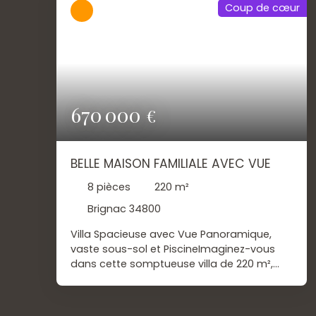
Coup de cœur
670 000
€
BELLE MAISON FAMILIALE AVEC VUE
8
pièces
220
m²
Brignac 34800
Villa Spacieuse avec Vue Panoramique,
vaste sous-sol et PiscineImaginez-vous
dans cette somptueuse villa de 220 m²,
construite en 2006, offrant un cadre de vie
exceptionnel et une vue panoramique à
couper le souffle. Située dans un