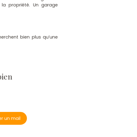
 la propriété. Un garage
herchent bien plus qu’une
bien
r un mail