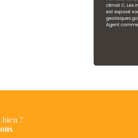
climat C. Les 
est exposé son
georisques.gou
Agent commerci
 bien ?
nous