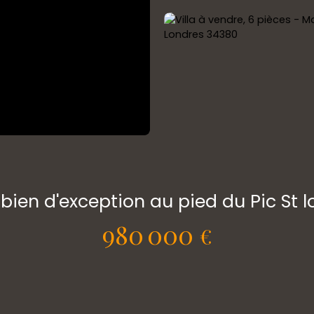
bien d'exception au pied du Pic St 
980 000
€