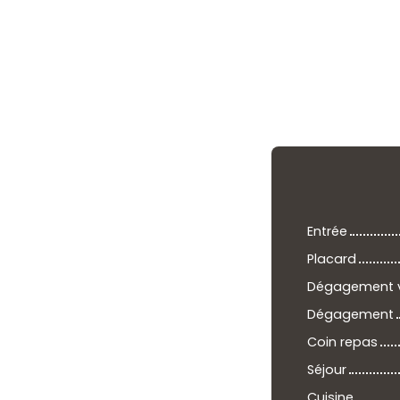
Entrée
Placard
Dégagement v
Dégagement
Coin repas
Séjour
Cuisine