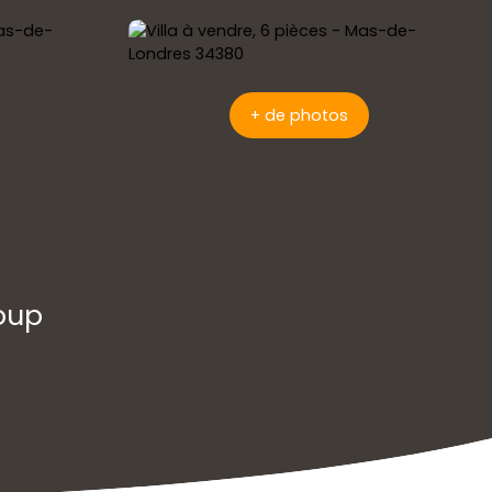
+ de photos
loup