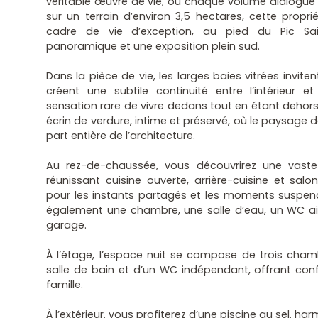
véritable œuvre de vie, où chaque volume dialogue 
sur un terrain d’environ 3,5 hectares, cette propr
cadre de vie d’exception, au pied du Pic Sa
panoramique et une exposition plein sud.
Dans la pièce de vie, les larges baies vitrées invitent
créent une subtile continuité entre l’intérieur et 
sensation rare de vivre dedans tout en étant dehors
écrin de verdure, intime et préservé, où le paysag
part entière de l’architecture.
Au rez-de-chaussée, vous découvrirez une vaste
réunissant cuisine ouverte, arrière-cuisine et sal
pour les instants partagés et les moments suspe
également une chambre, une salle d’eau, un WC ai
garage.
À l’étage, l’espace nuit se compose de trois chamb
salle de bain et d’un WC indépendant, offrant conf
famille.
À l’extérieur, vous profiterez d’une piscine au sel, 