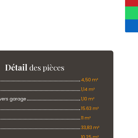
Détail
des pièces
4,50 m²
1,14 m²
ers garage
1,10 m²
15.63 m²
11 m²
33,83 m²
10,25 m²