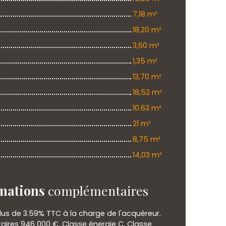
7,18 m²
18,20 m²
3,60 m²
1,35 m²
13,70 m²
18,52 m²
10.63 m²
21 m²
8,75 m²
14,03 m²
mations
complémentaires
lus de 3.59% TTC à la charge de l'acquéreur.
raires 946 000 €. Classe énergie C, Classe