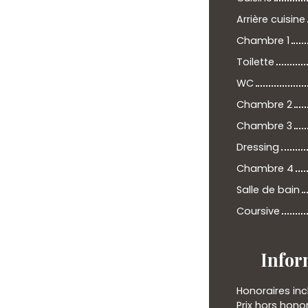
Arrière cuisine
Chambre 1
Toilette
WC
Chambre 2
Chambre 3
Dressing
Chambre 4
Salle de bain
Coursive
Infor
Honoraires inc
Prix hors hono