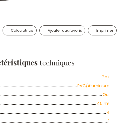
Calculatrice
Ajouter aux favoris
Imprimer
téristiques
techniques
Gaz
PVC/Aluminium
Oui
45
m²
4
1