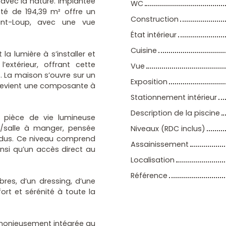
avec la nature. Implantée
WC
iété de 194,39 m² offre un
Construction
int-Loup, avec une vue
État intérieur
Cuisine
 la lumière à s’installer et
l’extérieur, offrant cette
Vue
. La maison s’ouvre sur un
Exposition
e devient une composante à
Stationnement intérieur
Description de la piscine
 pièce de vie lumineuse
on/salle à manger, pensée
Niveaux (RDC inclus)
ndus. Ce niveau comprend
Assainissement
nsi qu’un accès direct au
Localisation
Référence
res, d’un dressing, d’une
ort et sérénité à toute la
harmonieusement intégrée au