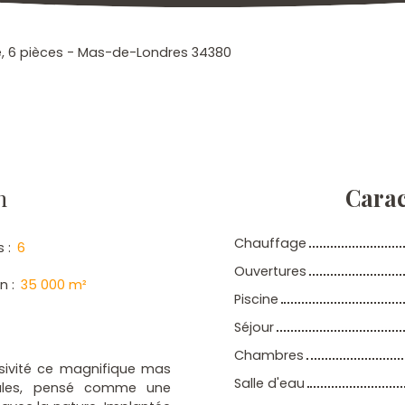
re, 6 pièces - Mas-de-Londres 34380
n
Carac
Chauffage
s
:
6
Ouvertures
in
:
35 000
m²
Piscine
Séjour
Chambres
sivité ce magnifique mas
Salle d'eau
turales, pensé comme une