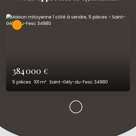
384 000
€
5
pièces
101
m²
Saint-Gély-du-Fesc 34980