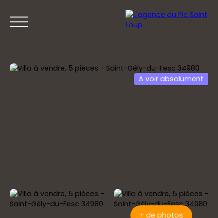
A voir absolument
ACCUEIL
ACHETER
VENDRE
PRESTIGE
+ de photos