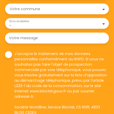
Votre commune
Vous souhaitez
-
Votre message
J'accepte le traitement de mes données
personnelles conformément au RGPD. Si vous ne
souhaitez pas faire l'objet de prospection
commerciale par voie téléphonique, vous pouvez
vous inscrire gratuitement sur la liste d'opposition
au démarchage téléphonique, prévu par l'article
L223-1 du code de la consommation, sur le site
Internet www.bloctel.gouv.fr ou par courrier
adressé à :
Société Worldline, Service Bloctel, CS 61311, 41013
BLOIS CEDEX.