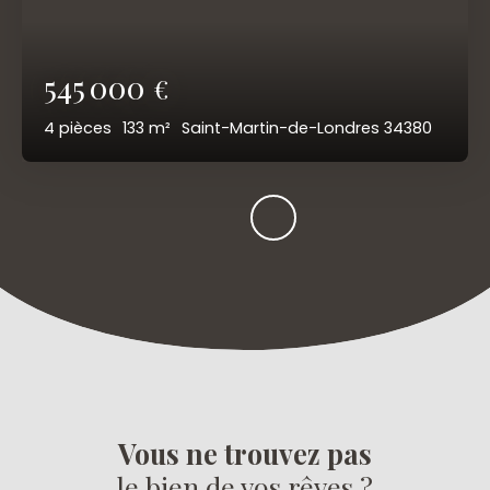
545 000
€
4
pièces
133
m²
Saint-Martin-de-Londres 34380
Vous ne trouvez pas
le bien de vos rêves ?