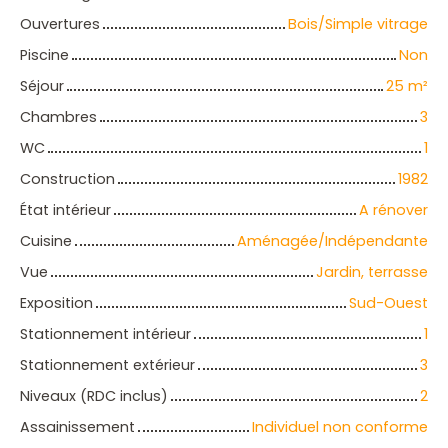
Ouvertures
Bois/Simple vitrage
Piscine
Non
Séjour
25
m²
Chambres
3
WC
1
Construction
1982
État intérieur
A rénover
Cuisine
Aménagée/Indépendante
Vue
Jardin, terrasse
Exposition
Sud-Ouest
Stationnement intérieur
1
Stationnement extérieur
3
Niveaux (RDC inclus)
2
Assainissement
Individuel non conforme