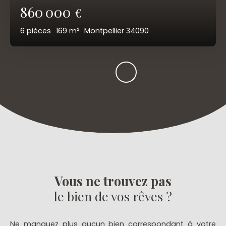
860 000
€
6
pièces
169
m²
Montpellier 34090
Vous ne trouvez pas
le bien de vos rêves ?
Ne manquez plus aucun bien correspondant à votre