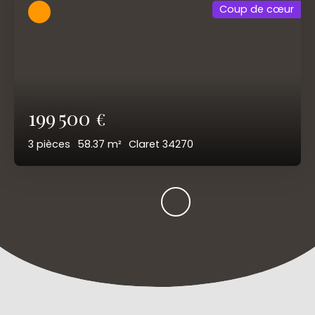
Coup de cœur
199 500
€
3
pièces
58.37
m²
Claret 34270