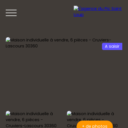
A saisir
ACCUEIL
ACHETER
VENDRE
PRESTIGE
+ de photos