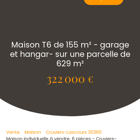
Maison T6 de 155 m² - garage
et hangar- sur une parcelle de
629 m²
322 000
€
Vente
Maison
Cruviers-Lascours 30360
Maison individuelle à vendre, 6 pièces - Cruviers-