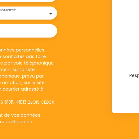
souhaitez
onnées personnelles
 souhaitez pas faire
e par voie téléphonique,
ent sur la liste
Res
honique, prévu par
ommation, sur le site
 courrier adressé à :
S 61311, 41013 BLOIS CEDEX.
ent de vos données
tre
politique de