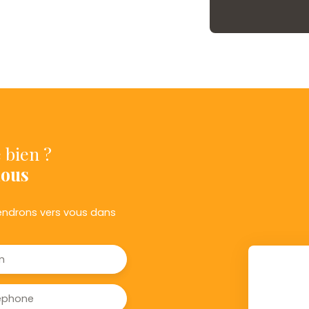
 bien ?
nous
viendrons vers vous dans
m
éphone