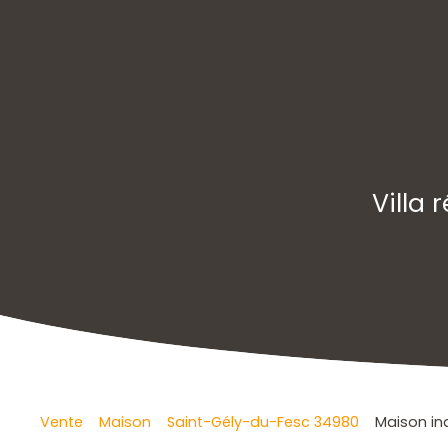
Villa
Vente
Maison
Saint-Gély-du-Fesc 34980
Maison in