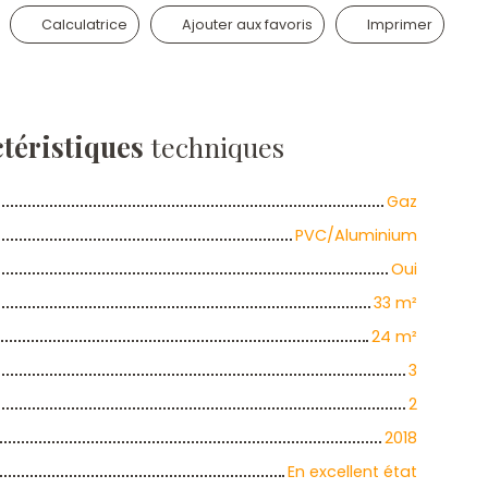
Calculatrice
Ajouter aux favoris
Imprimer
téristiques
techniques
Gaz
PVC/Aluminium
Oui
33
m²
24
m²
3
2
2018
En excellent état