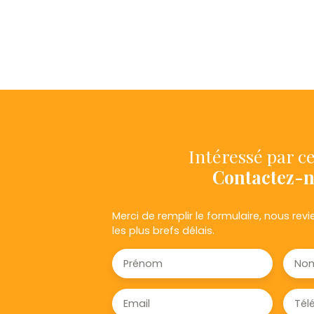
Intéressé par ce
Contactez-
Merci de remplir le formulaire, nous re
les plus brefs délais.
Prénom
No
Email
Tél