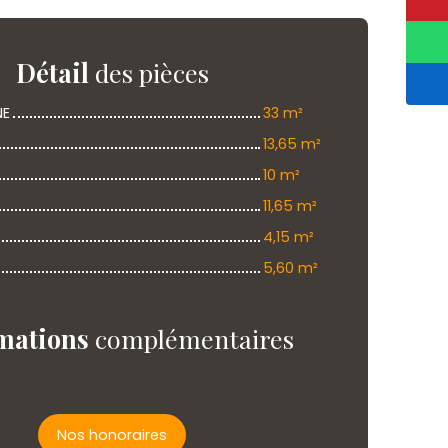
Détail
des pièces
NE
33 m²
13,65 m²
10 m²
11,65 m²
4,15 m²
5,60 m²
mations
complémentaires
Nos honoraires