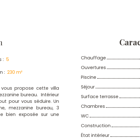
n
Carac
Chauffage
s
:
5
Ouvertures
in
:
230
m²
Piscine
Séjour
 vous propose cette villa
zzanine bureau. Intérieur
Surface terrasse
tout pour vous séduire. Un
Chambres
ne, mezzanine bureau, 3
se bien exposée sur une
WC
Construction
État intérieur