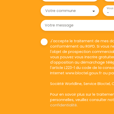
Vous 
Votre commune
-
Votre message
J'accepte le traitement de mes d
conformément au RGPD. Si vous ne
l'objet de prospection commercial
vous pouvez vous inscrire gratuitem
d'opposition au démarchage télép
l'article L223-1 du code de la cons
Internet www.bloctel.gouv.fr ou par
Société Worldline, Service Bloctel, C
Pour en savoir plus sur le traitem
personnelles, veuillez consulter no
confidentialité
.