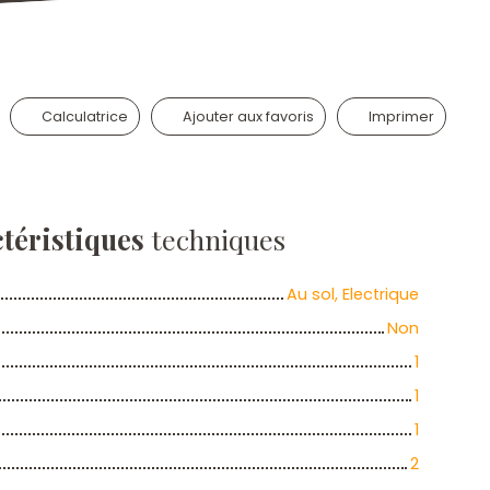
Calculatrice
Ajouter aux favoris
Imprimer
téristiques
techniques
Au sol, Electrique
Non
1
1
1
2