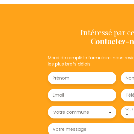
Intéressé par ce
Contactez-
Merci de remplir le formulaire, nous re
les plus brefs délais.
Prénom
No
Email
Tél
Vous 
Votre commune
-
Votre message