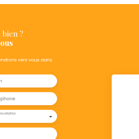
 bien ?
nous
viendrons vers vous dans
m
éphone
souhaitez