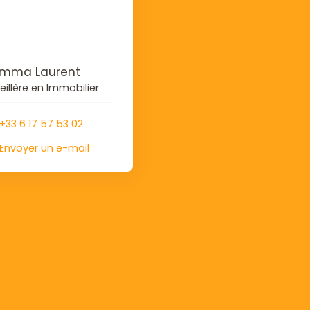
mma Laurent
illère en Immobilier
+33 6 17 57 53 02
Envoyer un e-mail