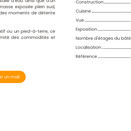
salle d’eau ainsi que d’un
Construction
rrasse exposée plein sud,
Cuisine
et des moments de détente
Vue
Exposition
tif ou un pied-à-terre, ce
ximité des commodités et
Nombre d'étages du bât
Localisation
Référence
r un mail