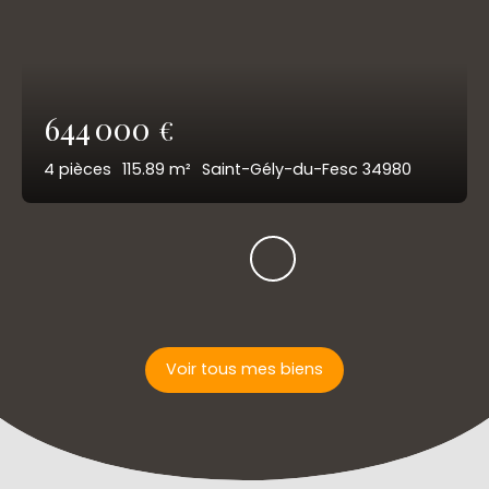
644 000
€
4
pièces
115.89
m²
Saint-Gély-du-Fesc 34980
Voir tous mes biens